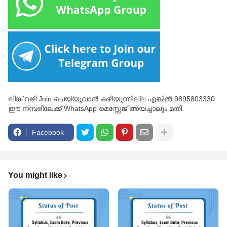
ലിങ്ക് വഴി Join ചെയ്യുവാൻ കഴിയുന്നില്ല എങ്കിൽ 9895803330
ഈ നമ്പരിലേക്ക് WhatsApp മെസ്സേജ് അയച്ചാലും മതി.
Facebook
You might like