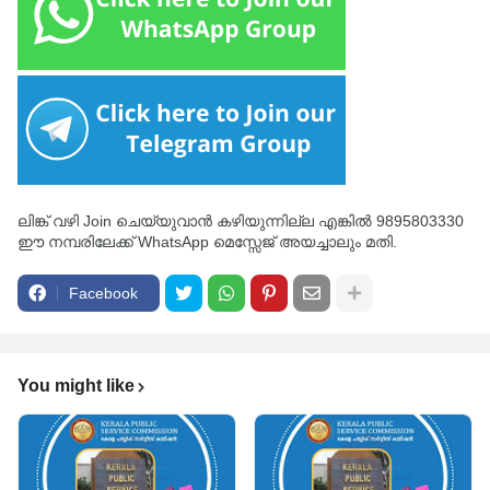
ലിങ്ക് വഴി Join ചെയ്യുവാൻ കഴിയുന്നില്ല എങ്കിൽ 9895803330
ഈ നമ്പരിലേക്ക് WhatsApp മെസ്സേജ് അയച്ചാലും മതി.
Facebook
You might like