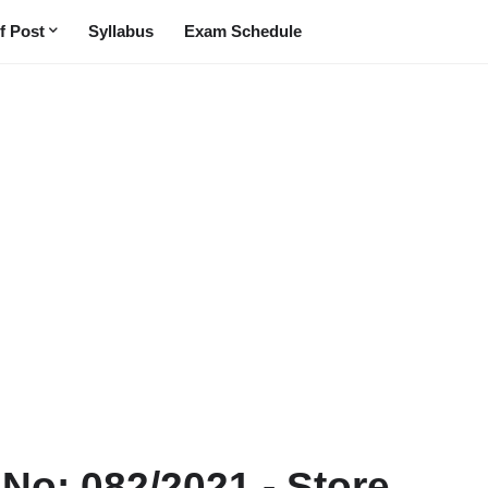
f Post
Syllabus
Exam Schedule
 No: 082/2021 - Store