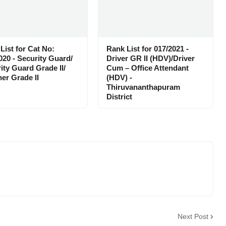
List for Cat No:
Rank List for 017/2021 -
020 - Security Guard/
Driver GR II (HDV)/Driver
ity Guard Grade II/
Cum – Office Attendant
er Grade II
(HDV) -
Thiruvananthapuram
District
Next Post