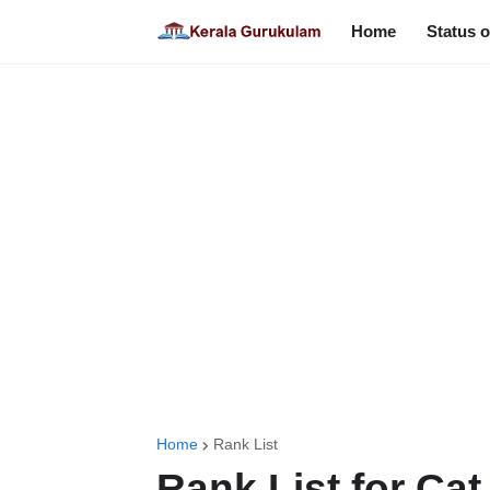
Home
Status o
Home
Rank List
Rank List for Cat