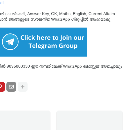
el
തീയതി, Answer Key, GK, Maths, English, Current Affairs
ുവാൻ ഞങ്ങളുടെ സൗജന്യ WhatsApp ഗ്രൂപ്പിൽ അംഗമാകൂ
്കിൽ 9895803330 ഈ നമ്പരിലേക്ക് WhatsApp മെസ്സേജ് അയച്ചാലും