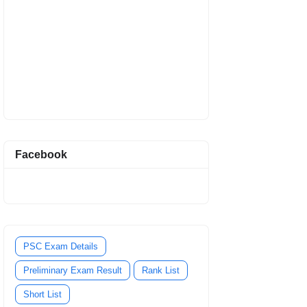
Facebook
PSC Exam Details
Preliminary Exam Result
Rank List
Short List