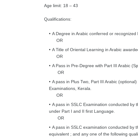
Age limit: 18 – 43
Qualifications:
A Degree in Arabic conferred or recognized b
OR
A Title of Oriental Learning in Arabic awarde
OR
A Pass in Pre-Degree with Part III Arabic (Spe
OR
A pass in Plus Two, Part III Arabic (option
Examinations, Kerala.
OR
A pass in SSLC Examination conducted by t
under Part I and II first Language.
OR
A pass in SSLC examination conducted by t
equivalent ; and any one of the following quali