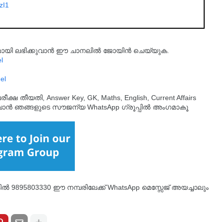
zI1
്യമായി ലഭിക്കുവാൻ ഈ ചാനലിൽ ജോയിൻ ചെയ്യുക.
l
el
തീയതി, Answer Key, GK, Maths, English, Current Affairs
ുവാൻ ഞങ്ങളുടെ സൗജന്യ WhatsApp ഗ്രൂപ്പിൽ അംഗമാകൂ
്കിൽ 9895803330 ഈ നമ്പരിലേക്ക് WhatsApp മെസ്സേജ് അയച്ചാലും