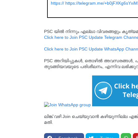
https:// https://telegram.me/+b0jFXKg6sYxiM
PSC യിൽ നിന്നും എല്ലാ വിവരങ്ങളും കൃത
Click here to Join PSC Update Telegram Channe
Click here to Join PSC Update WhatsApp Chann
PSC അറിയിപ്പുകൾ, തൊഴിൽ അവസരങ്ങൾ, പരീക്ഷ 
തുടങ്ങിയവയുടെ പരിശീലനം, എന്നിവ ലഭിക്ക
ലിങ്ക് വഴി Join ചെയ്യുവാൻ കഴിയുന്നില്ല എങ
മതി.