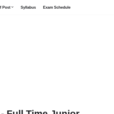
f Post
Syllabus
Exam Schedule
- Full Time Junior