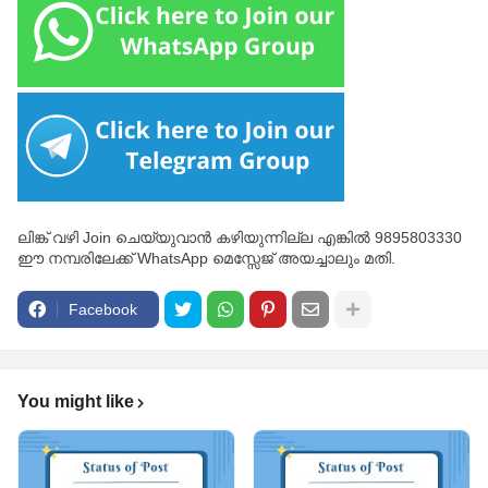
ലിങ്ക് വഴി Join ചെയ്യുവാൻ കഴിയുന്നില്ല എങ്കിൽ 9895803330
ഈ നമ്പരിലേക്ക് WhatsApp മെസ്സേജ് അയച്ചാലും മതി.
Facebook
You might like