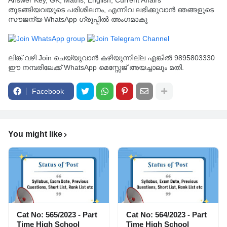
Answer Key, GK, Maths, English, Current Affairs
തുടങ്ങിയവയുടെ പരിശീലനം, എന്നിവ ലഭിക്കുവാൻ ഞങ്ങളുടെ
സൗജന്യ WhatsApp ഗ്രൂപ്പിൽ അംഗമാകൂ
ലിങ്ക് വഴി Join ചെയ്യുവാൻ കഴിയുന്നില്ല എങ്കിൽ 9895803330
ഈ നമ്പരിലേക്ക് WhatsApp മെസ്സേജ് അയച്ചാലും മതി.
Facebook
You might like
Cat No: 565/2023 - Part
Cat No: 564/2023 - Part
Time High School
Time High School