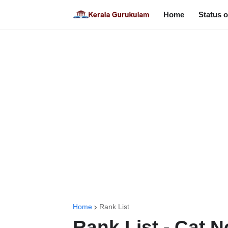
Home
Status o
Home
Rank List
Rank List - Cat N