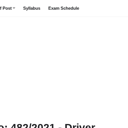
f Post
Syllabus
Exam Schedule
o: 482/2021 - Driver