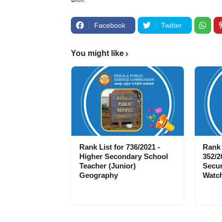
Facebook
Twitter
You might like
Rank List for 736/2021 -
Rank 
Higher Secondary School
352/2
Teacher (Junior)
Secur
Geography
Watch