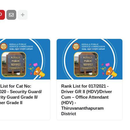
List for Cat No:
Rank List for 017/2021 -
020 - Security Guard/
Driver GR II (HDV)/Driver
ity Guard Grade II/
Cum – Office Attendant
er Grade II
(HDV) -
Thiruvananthapuram
District