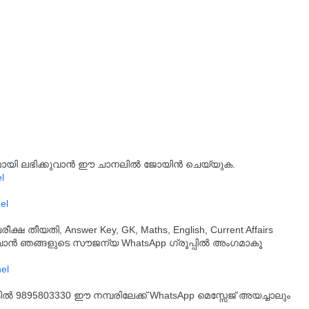
്യമായി ലഭിക്കുവാൻ ഈ ചാനലിൽ ജോയിൻ ചെയ്യുക.
l
el
തീയതി, Answer Key, GK, Maths, English, Current Affairs
ുവാൻ ഞങ്ങളുടെ സൗജന്യ WhatsApp ഗ്രൂപ്പിൽ അംഗമാകൂ
്കിൽ 9895803330 ഈ നമ്പരിലേക്ക് WhatsApp മെസ്സേജ് അയച്ചാലും