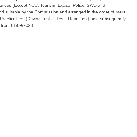
arious (Except NCC, Tourism, Excise, Police, SWD and
nd suitable by the Commission and arranged in the order of merit
actical Test(Driving Test -T Test +Road Test) held subsequently.
t from 01/09/2023.