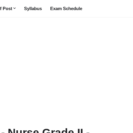
f Post
Syllabus
Exam Schedule
- Nurse Grade II -