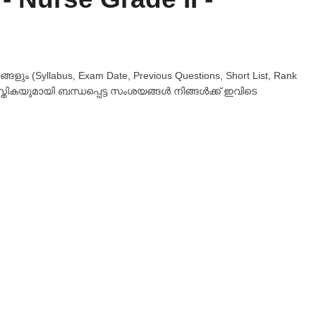
ും (Syllabus, Exam Date, Previous Questions, Short List, Rank
്തികയുമായി ബന്ധപ്പെട്ട സംശയങ്ങൾ നിങ്ങൾക്ക് ഇവിടെ