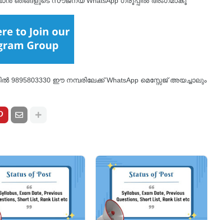
ുവാൻ ഞങ്ങളുടെ സൗജന്യ WhatsApp ഗ്രൂപ്പിൽ അംഗമാകൂ
്കിൽ 9895803330 ഈ നമ്പരിലേക്ക് WhatsApp മെസ്സേജ് അയച്ചാലും