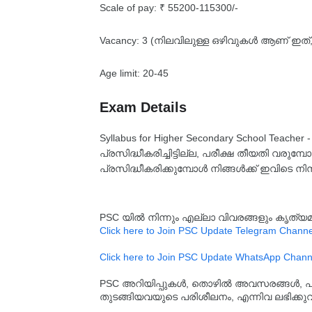
Scale of pay: ₹ 55200-115300/-
Vacancy: 3 (നിലവിലുള്ള ഒഴിവുകൾ ആണ് ഇത്, 
Age limit: 20-45
Exam Details
Syllabus for Higher Secondary School Teacher 
പ്രസിദ്ധീകരിച്ചിട്ടില്ല, പരീക്ഷ തീയതി വരു
പ്രസിദ്ധീകരിക്കുമ്പോൾ നിങ്ങൾക്ക് ഇവിടെ നിന്
PSC യിൽ നിന്നും എല്ലാ വിവരങ്ങളും കൃത
Click here to Join PSC Update Telegram Channe
Click here to Join PSC Update WhatsApp Chann
PSC അറിയിപ്പുകൾ, തൊഴിൽ അവസരങ്ങൾ, പരീക്ഷ 
തുടങ്ങിയവയുടെ പരിശീലനം, എന്നിവ ലഭിക്ക