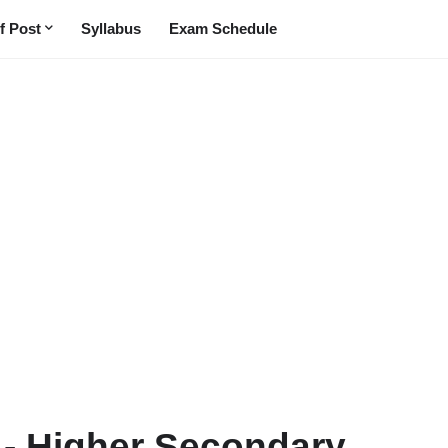
f Post
Syllabus
Exam Schedule
 - Higher Secondary