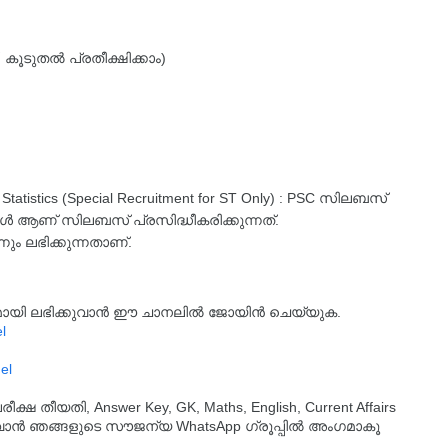
കൂടുതൽ പ്രതീക്ഷിക്കാം)
- Statistics (Special Recruitment for ST Only) : PSC സിലബസ്
മ്പോൾ ആണ് സിലബസ് പ്രസിദ്ധീകരിക്കുന്നത്.
നും ലഭിക്കുന്നതാണ്.
്യമായി ലഭിക്കുവാൻ ഈ ചാനലിൽ ജോയിൻ ചെയ്യുക.
l
el
തീയതി, Answer Key, GK, Maths, English, Current Affairs
ുവാൻ ഞങ്ങളുടെ സൗജന്യ WhatsApp ഗ്രൂപ്പിൽ അംഗമാകൂ