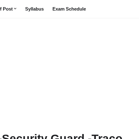
f Post
Syllabus
Exam Schedule
-Security Guard -Traco