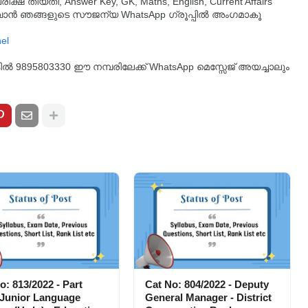
തീയതി, Answer Key, GK, Maths, English, Current Affairs
ുവാൻ ഞങ്ങളുടെ സൗജന്യ WhatsApp ഗ്രൂപ്പിൽ അംഗമാകൂ
്കിൽ 9895803330 ഈ നമ്പരിലേക്ക് WhatsApp മെസ്സേജ് അയച്ചാലും
o: 813/2022 - Part
Cat No: 804/2022 - Deputy
 Junior Language
General Manager - District