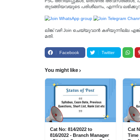
PSC അറിയിപ്പുകൾ, തൊഴിൽ അവസരങ്ങൾ, പരീക്ഷ 
തുടങ്ങിയവയുടെ പരിശീലനം, എന്നിവ ലഭിക്ക
ലിങ്ക് വഴി Join ചെയ്യുവാൻ കഴിയുന്നില്ല എങ
മതി.
Facebook
Twitter
You might like
Cat No: 814/2022 to
Cat N
816/2022 - Branch Manager
Time