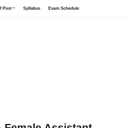
f Post
Syllabus
Exam Schedule
- Female Assistant