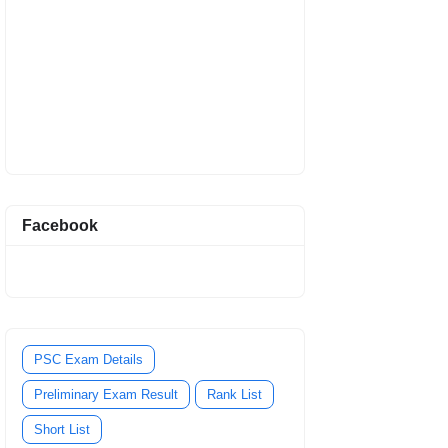
Facebook
PSC Exam Details
Preliminary Exam Result
Rank List
Short List