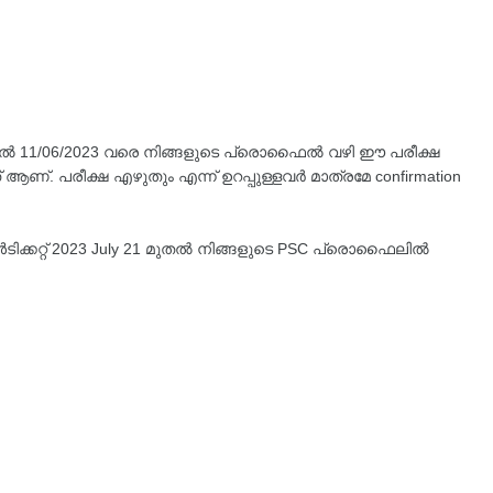
മുതൽ 11/06/2023 വരെ നിങ്ങളുടെ പ്രൊഫൈൽ വഴി ഈ പരീക്ഷ
ആണ്. പരീക്ഷ എഴുതും എന്ന് ഉറപ്പുള്ളവർ മാത്രമേ confirmation
ടിക്കറ്റ് 2023 July 21 മുതൽ നിങ്ങളുടെ PSC പ്രൊഫൈലിൽ