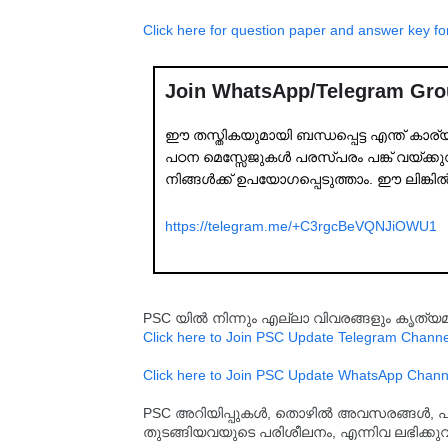
Click here for question paper and answer key f
Join WhatsApp/Telegram Gr
ഈ തസ്തികയുമായി ബന്ധപ്പെട്ട എന്ത് കാര
പഠന മെസ്സേജുകൾ പരസ്പരം പങ്ക് വയ്ക്കുവാ
നിങ്ങൾക്ക് ഉപയോഗപ്പെടുത്താം. ഈ ലിങ്കി
https://telegram.me/+C3rgcBeVQNJiOWU1
PSC യിൽ നിന്നും എല്ലാ വിവരങ്ങളും കൃത
Click here to Join PSC Update Telegram Channe
Click here to Join PSC Update WhatsApp Chann
PSC അറിയിപ്പുകൾ, തൊഴിൽ അവസരങ്ങൾ, പരീക്ഷ 
തുടങ്ങിയവയുടെ പരിശീലനം, എന്നിവ ലഭിക്ക