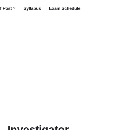
f Post
Syllabus
Exam Schedule
- Investigator