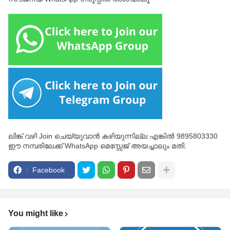
ലിങ്ക് വഴി Join ചെയ്യുവാൻ കഴിയുന്നില്ല എങ്കിൽ 9895803330
ഈ നമ്പരിലേക്ക് WhatsApp മെസ്സേജ് അയച്ചാലും മതി.
Facebook
You might like