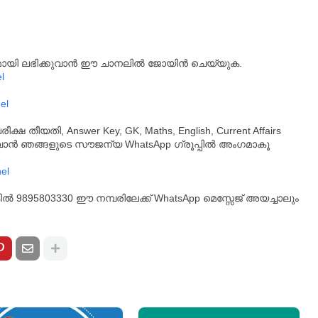
്യമായി ലഭിക്കുവാൻ ഈ ചാനലിൽ ജോയിൻ ചെയ്യുക.
l
el
തീയതി, Answer Key, GK, Maths, English, Current Affairs
ുവാൻ ഞങ്ങളുടെ സൗജന്യ WhatsApp ഗ്രൂപ്പിൽ അംഗമാകൂ
്കിൽ 9895803330 ഈ നമ്പരിലേക്ക് WhatsApp മെസ്സേജ് അയച്ചാലും