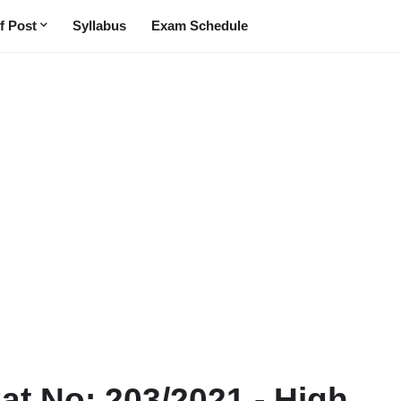
f Post
Syllabus
Exam Schedule
at No: 203/2021 - High