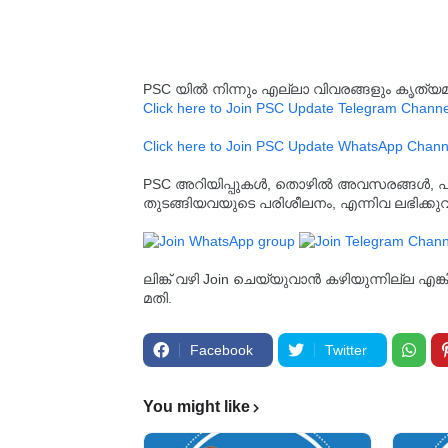
PSC യിൽ നിന്നും എല്ലാ വിവരങ്ങളും കൃത
Click here to Join PSC Update Telegram Channe
Click here to Join PSC Update WhatsApp Chann
PSC അറിയിപ്പുകൾ, തൊഴിൽ അവസരങ്ങൾ, പരീക്ഷ 
തുടങ്ങിയവയുടെ പരിശീലനം, എന്നിവ ലഭിക്ക
ലിങ്ക് വഴി Join ചെയ്യുവാൻ കഴിയുന്നില്ല എങ
മതി.
Facebook
Twitter
You might like