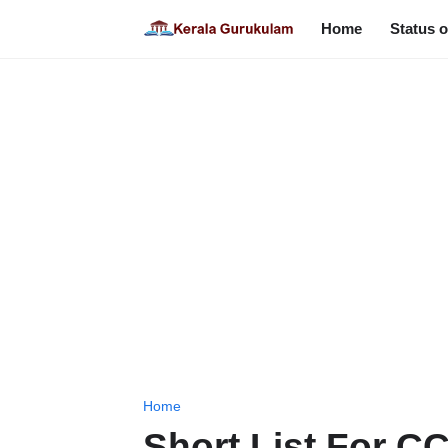
Home
Status o
Home
Short List For CC