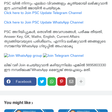
PSC യിൽ നിന്നും എല്ലാ വിവരങ്ങളും കൃത്യമായി ലഭിക്കുവാൻ
ഈ ചാനലിൽ ജോയിൻ ചെയ്യുക.
Click here to Join PSC Update Telegram Channel
Click here to Join PSC Update WhatsApp Channel
PSC അറിയിപ്പുകൾ, തൊഴിൽ അവസരങ്ങൾ, പരീക്ഷ തീയതി,
Answer Key, GK, Maths, English, Current Affairs
തുടങ്ങിയവയുടെ പരിശീലനം, എന്നിവ ലഭിക്കുവാൻ ഞങ്ങളുടെ
സൗജന്യ WhatsApp ഗ്രൂപ്പിൽ അംഗമാകൂ
ലിങ്ക് വഴി Join ചെയ്യുവാൻ കഴിയുന്നില്ല എങ്കിൽ 9895803330
ഈ നമ്പരിലേക്ക് WhatsApp മെസ്സേജ് അയച്ചാലും മതി.
Facebook
You might like