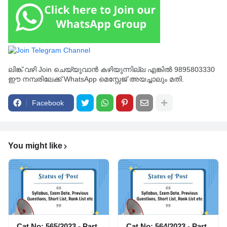
ലിങ്ക് വഴി Join ചെയ്യുവാൻ കഴിയുന്നില്ല എങ്കിൽ 9895803330
ഈ നമ്പരിലേക്ക് WhatsApp മെസ്സേജ് അയച്ചാലും മതി.
Facebook
You might like
Cat No: 565/2023 - Part
Cat No: 564/2023 - Part