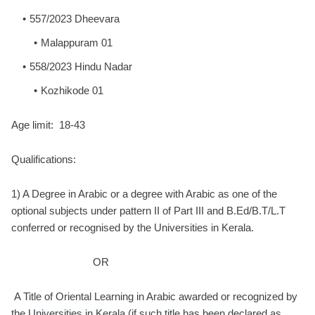
557/2023 Dheevara
Malappuram 01
558/2023 Hindu Nadar
Kozhikode 01
Age limit: 18-43
Qualifications:
1) A Degree in Arabic or a degree with Arabic as one of the
optional subjects under pattern II of Part III and B.Ed/B.T/L.T
conferred or recognised by the Universities in Kerala.
OR
A Title of Oriental Learning in Arabic awarded or recognized by
the Universities in Kerala (if such title has been declared as