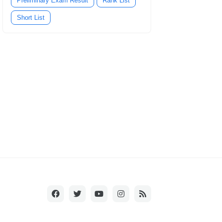
Preliminary Exam Result
Rank List
Short List