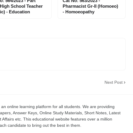
o: 564/2023 - Part
Cat No: 563/2023 -
High School Teacher
Pharmacist Gr-II (Homoeo)
ic) - Education
- Homoeopathy
Next Post
an online learning platform for all students. We are providing
apers, Answer Keys, Online Study Materials, Short Notes, Latest
t Affairs etc. This educational website features over a million
ch candidate to bring out the best in them.