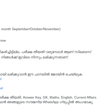
m month September/October/November)
 now
്ധീകരിച്ചിട്ടില്ല, പരീക്ഷ തീയതി വരുമ്പോൾ ആണ് സിലബസ്
 നിങ്ങൾക്ക് ഇവിടെ നിന്നും ലഭിക്കുന്നതാണ്.
്യമായി ലഭിക്കുവാൻ ഈ ചാനലിൽ ജോയിൻ ചെയ്യുക.
l
el
തീയതി, Answer Key, GK, Maths, English, Current Affairs
ുവാൻ ഞങ്ങളുടെ സൗജന്യ WhatsApp ഗ്രൂപ്പിൽ അംഗമാകൂ