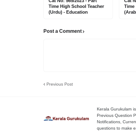
Cat No: 565/2023 - Part
Cat N
Time High School Teacher
Time 
(Urdu) - Education
(Arab
Post a Comment
Previous Post
Kerala Gurukulam is 
Previous Question P
Notifications, Curren
questions to make ea