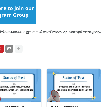
്കിൽ 9895803330 ഈ നമ്പരിലേക്ക് WhatsApp മെസ്സേജ് അയച്ചാലും