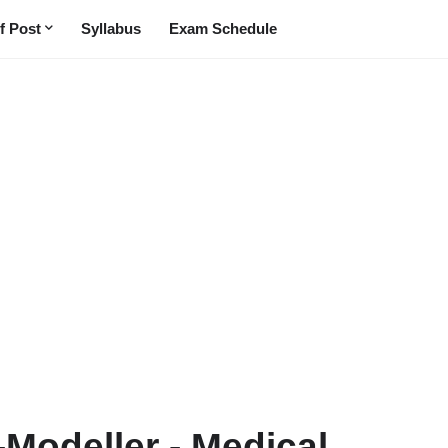
f Post
Syllabus
Exam Schedule
-Modeller - Medical