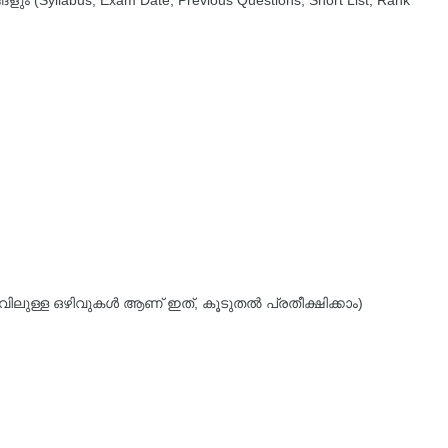
 (Syllabus, Exam Date, Previous Questions, Short List, Rank
 (നിലവിലുള്ള ഒഴിവുകൾ ആണ് ഇത്, കൂടുതൽ പ്രതീക്ഷിക്കാം)