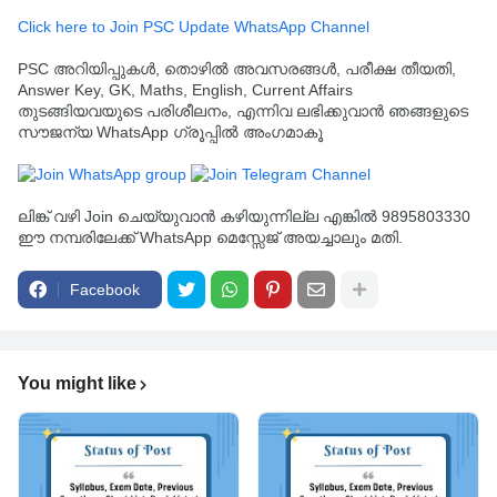
Click here to Join PSC Update WhatsApp Channel
PSC അറിയിപ്പുകൾ, തൊഴിൽ അവസരങ്ങൾ, പരീക്ഷ തീയതി,
Answer Key, GK, Maths, English, Current Affairs
തുടങ്ങിയവയുടെ പരിശീലനം, എന്നിവ ലഭിക്കുവാൻ ഞങ്ങളുടെ
സൗജന്യ WhatsApp ഗ്രൂപ്പിൽ അംഗമാകൂ
ലിങ്ക് വഴി Join ചെയ്യുവാൻ കഴിയുന്നില്ല എങ്കിൽ 9895803330
ഈ നമ്പരിലേക്ക് WhatsApp മെസ്സേജ് അയച്ചാലും മതി.
Facebook
You might like