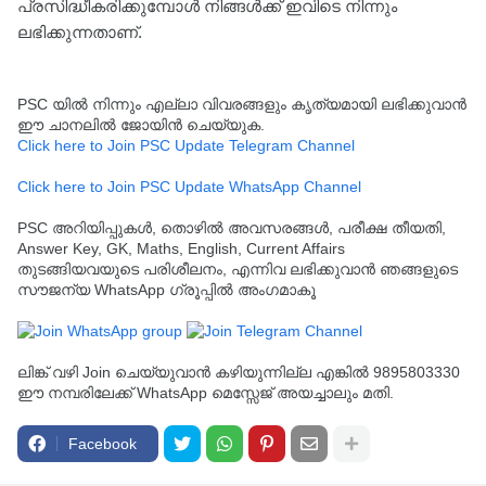
പ്രസിദ്ധീകരിക്കുമ്പോൾ നിങ്ങൾക്ക് ഇവിടെ നിന്നും
ലഭിക്കുന്നതാണ്.
PSC യിൽ നിന്നും എല്ലാ വിവരങ്ങളും കൃത്യമായി ലഭിക്കുവാൻ
ഈ ചാനലിൽ ജോയിൻ ചെയ്യുക.
Click here to Join PSC Update Telegram Channel
Click here to Join PSC Update WhatsApp Channel
PSC അറിയിപ്പുകൾ, തൊഴിൽ അവസരങ്ങൾ, പരീക്ഷ തീയതി,
Answer Key, GK, Maths, English, Current Affairs
തുടങ്ങിയവയുടെ പരിശീലനം, എന്നിവ ലഭിക്കുവാൻ ഞങ്ങളുടെ
സൗജന്യ WhatsApp ഗ്രൂപ്പിൽ അംഗമാകൂ
ലിങ്ക് വഴി Join ചെയ്യുവാൻ കഴിയുന്നില്ല എങ്കിൽ 9895803330
ഈ നമ്പരിലേക്ക് WhatsApp മെസ്സേജ് അയച്ചാലും മതി.
Facebook