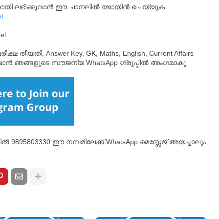
്യമായി ലഭിക്കുവാൻ ഈ ചാനലിൽ ജോയിൻ ചെയ്യുക.
l
el
തീയതി, Answer Key, GK, Maths, English, Current Affairs
ുവാൻ ഞങ്ങളുടെ സൗജന്യ WhatsApp ഗ്രൂപ്പിൽ അംഗമാകൂ
്കിൽ 9895803330 ഈ നമ്പരിലേക്ക് WhatsApp മെസ്സേജ് അയച്ചാലും