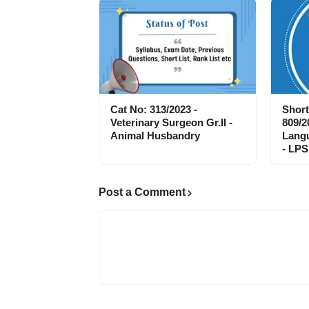
Cat No: 313/2023 -
Short
Veterinary Surgeon Gr.II -
809/2
Animal Husbandry
Langu
- LPS
Post a Comment