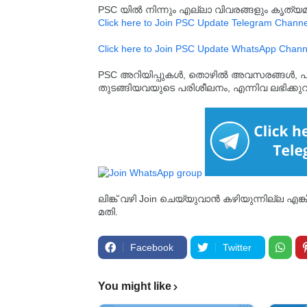
PSC യിൽ നിന്നും എല്ലാ വിവരങ്ങളും കൃത
Click here to Join PSC Update Telegram Channe
Click here to Join PSC Update WhatsApp Chann
PSC അറിയിപ്പുകൾ, തൊഴിൽ അവസരങ്ങൾ, പരീക്ഷ 
തുടങ്ങിയവയുടെ പരിശീലനം, എന്നിവ ലഭിക്ക
ലിങ്ക് വഴി Join ചെയ്യുവാൻ കഴിയുന്നില്ല എങ
മതി.
Facebook
Twitter
You might like