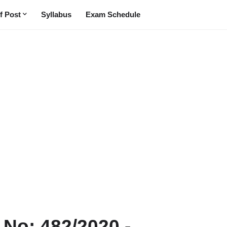
f Post
Syllabus
Exam Schedule
t No: 482/2020 -