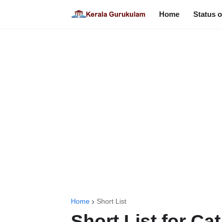
Home
Status o
Home
Short List
Short List for Ca