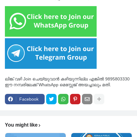
ലിങ്ക് വഴി Join ചെയ്യുവാൻ കഴിയുന്നില്ല എങ്കിൽ 9895803330
ഈ നമ്പരിലേക്ക് WhatsApp മെസ്സേജ് അയച്ചാലും മതി.
Facebook
You might like