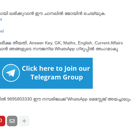
്യമായി ലഭിക്കുവാൻ ഈ ചാനലിൽ ജോയിൻ ചെയ്യുക.
l
el
തീയതി, Answer Key, GK, Maths, English, Current Affairs
ുവാൻ ഞങ്ങളുടെ സൗജന്യ WhatsApp ഗ്രൂപ്പിൽ അംഗമാകൂ
്കിൽ 9895803330 ഈ നമ്പരിലേക്ക് WhatsApp മെസ്സേജ് അയച്ചാലും