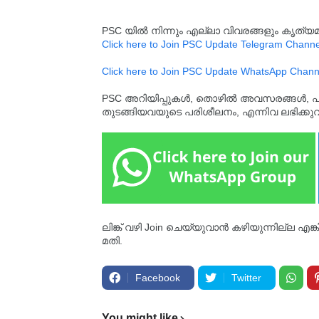
PSC യിൽ നിന്നും എല്ലാ വിവരങ്ങളും കൃത
Click here to Join PSC Update Telegram Channe
Click here to Join PSC Update WhatsApp Chann
PSC അറിയിപ്പുകൾ, തൊഴിൽ അവസരങ്ങൾ, പരീക്ഷ 
തുടങ്ങിയവയുടെ പരിശീലനം, എന്നിവ ലഭിക്ക
ലിങ്ക് വഴി Join ചെയ്യുവാൻ കഴിയുന്നില്ല എങ
മതി.
Facebook
Twitter
You might like