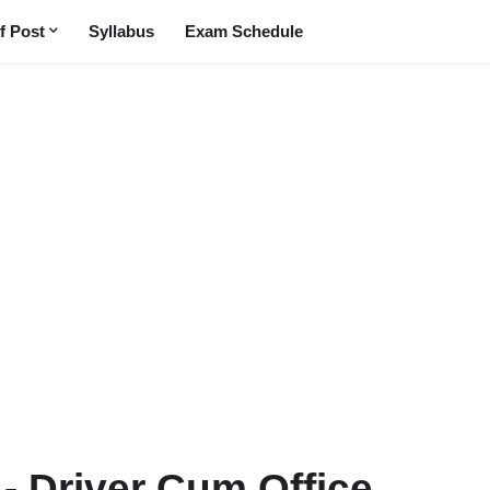
f Post
Syllabus
Exam Schedule
 - Driver Cum Office