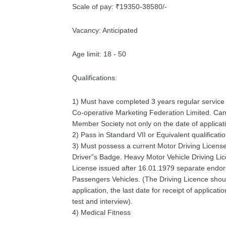
Scale of pay: ₹19350-38580/-
Vacancy: Anticipated
Age limit: 18 - 50
Qualifications:
1) Must have completed 3 years regular service i
Co-operative Marketing Federation Limited. Cand
Member Society not only on the date of applicat
2) Pass in Standard VII or Equivalent qualificati
3) Must possess a current Motor Driving License
Driver”s Badge. Heavy Motor Vehicle Driving Lice
License issued after 16.01.1979 separate endo
Passengers Vehicles. (The Driving Licence should 
application, the last date for receipt of applicatio
test and interview).
4) Medical Fitness