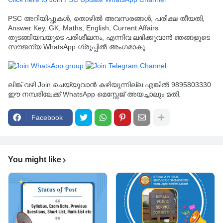
PSC അറിയിപ്പുകൾ, തൊഴിൽ അവസരങ്ങൾ, പരീക്ഷ തീയതി,
Answer Key, GK, Maths, English, Current Affairs
തുടങ്ങിയവയുടെ പരിശീലനം, എന്നിവ ലഭിക്കുവാൻ ഞങ്ങളുടെ
സൗജന്യ WhatsApp ഗ്രൂപ്പിൽ അംഗമാകൂ
ലിങ്ക് വഴി Join ചെയ്യുവാൻ കഴിയുന്നില്ല എങ്കിൽ 9895803330
ഈ നമ്പരിലേക്ക് WhatsApp മെസ്സേജ് അയച്ചാലും മതി.
Facebook
You might like