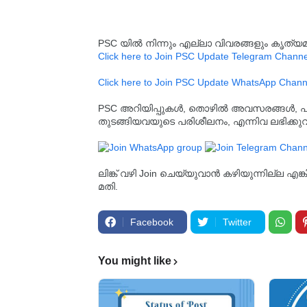
PSC യിൽ നിന്നും എല്ലാ വിവരങ്ങളും കൃത
Click here to Join PSC Update Telegram Channe
Click here to Join PSC Update WhatsApp Chann
PSC അറിയിപ്പുകൾ, തൊഴിൽ അവസരങ്ങൾ, പരീക്ഷ 
തുടങ്ങിയവയുടെ പരിശീലനം, എന്നിവ ലഭിക്ക
ലിങ്ക് വഴി Join ചെയ്യുവാൻ കഴിയുന്നില്ല എങ
മതി.
Facebook
Twitter
You might like