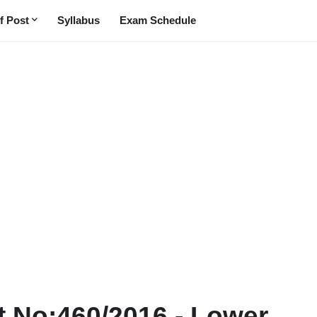
f Post
Syllabus
Exam Schedule
at No:460/2016 - Lower