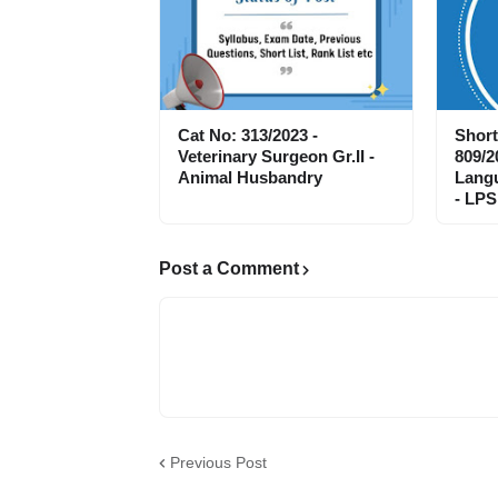
Cat No: 313/2023 -
Short
Veterinary Surgeon Gr.II -
809/2
Animal Husbandry
Langu
- LPS
Post a Comment
Previous Post