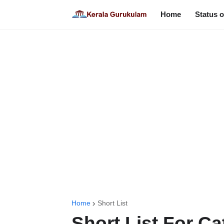
Home
Status o
Home
Short List
Short List For C