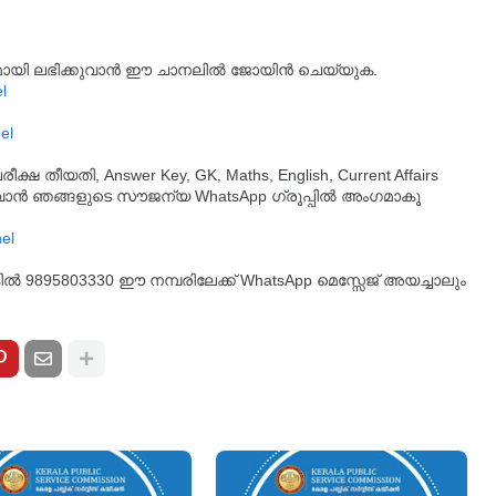
്യമായി ലഭിക്കുവാൻ ഈ ചാനലിൽ ജോയിൻ ചെയ്യുക.
l
el
തീയതി, Answer Key, GK, Maths, English, Current Affairs
ുവാൻ ഞങ്ങളുടെ സൗജന്യ WhatsApp ഗ്രൂപ്പിൽ അംഗമാകൂ
്കിൽ 9895803330 ഈ നമ്പരിലേക്ക് WhatsApp മെസ്സേജ് അയച്ചാലും