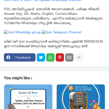
PSC അറിയിപ്പുകൾ, തൊഴിൽ അവസരങ്ങൾ, പരീക്ഷ തീയതി,
Answer Key, GK, Maths, English, Current Affairs
തുടങ്ങിയവയുടെ പരിശീലനം, എന്നിവ ലഭിക്കുവാൻ ഞങ്ങളുടെ
സൗജന്യ WhatsApp ഗ്രൂപ്പിൽ അംഗമാകൂ
ലിങ്ക് വഴി Join ചെയ്യുവാൻ കഴിയുന്നില്ല എങ്കിൽ 9895803330
ഈ നമ്പരിലേക്ക് WhatsApp മെസ്സേജ് അയച്ചാലും മതി.
Facebook
You might like