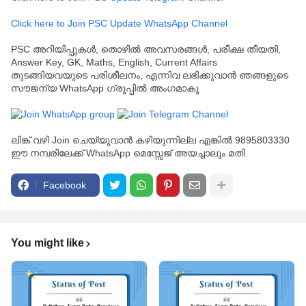
Click here to Join PSC Update WhatsApp Channel
PSC അറിയിപ്പുകൾ, തൊഴിൽ അവസരങ്ങൾ, പരീക്ഷ തീയതി,
Answer Key, GK, Maths, English, Current Affairs
തുടങ്ങിയവയുടെ പരിശീലനം, എന്നിവ ലഭിക്കുവാൻ ഞങ്ങളുടെ
സൗജന്യ WhatsApp ഗ്രൂപ്പിൽ അംഗമാകൂ
ലിങ്ക് വഴി Join ചെയ്യുവാൻ കഴിയുന്നില്ല എങ്കിൽ 9895803330
ഈ നമ്പരിലേക്ക് WhatsApp മെസ്സേജ് അയച്ചാലും മതി.
Facebook
You might like