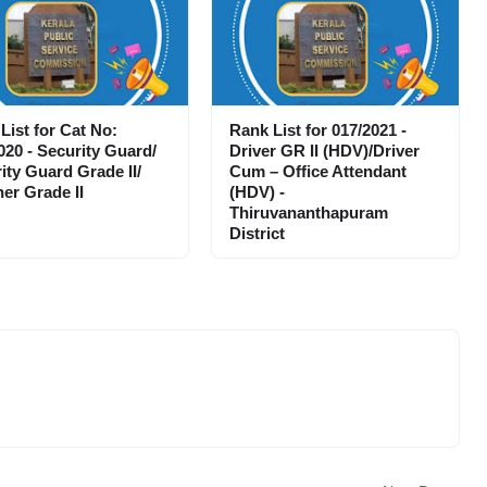
List for Cat No:
Rank List for 017/2021 -
020 - Security Guard/
Driver GR II (HDV)/Driver
ity Guard Grade II/
Cum – Office Attendant
er Grade II
(HDV) -
Thiruvananthapuram
District