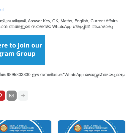
el
തീയതി, Answer Key, GK, Maths, English, Current Affairs
ുവാൻ ഞങ്ങളുടെ സൗജന്യ WhatsApp ഗ്രൂപ്പിൽ അംഗമാകൂ
്കിൽ 9895803330 ഈ നമ്പരിലേക്ക് WhatsApp മെസ്സേജ് അയച്ചാലും