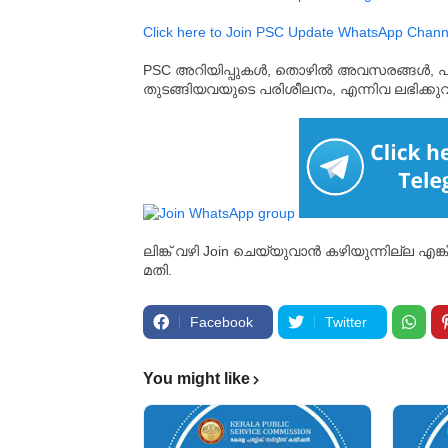
Click here to Join PSC Update WhatsApp Chann
PSC അറിയിപ്പുകൾ, തൊഴിൽ അവസരങ്ങൾ, പരീക്ഷ 
തുടങ്ങിയവയുടെ പരിശീലനം, എന്നിവ ലഭിക്ക
ലിങ്ക് വഴി Join ചെയ്യുവാൻ കഴിയുന്നില്ല എങ
മതി.
Facebook
Twitter
You might like