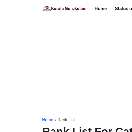
Home
Status o
Home
Rank List
Rank List For Ca