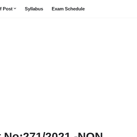
f Post
Syllabus
Exam Schedule
t No:271/2021 -NON