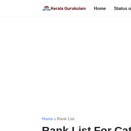
Home
Status o
Home
Rank List
Rank List For Ca