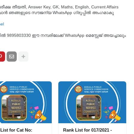
തീയതി, Answer Key, GK, Maths, English, Current Affairs
ുവാൻ ഞങ്ങളുടെ സൗജന്യ WhatsApp ഗ്രൂപ്പിൽ അംഗമാകൂ
്കിൽ 9895803330 ഈ നമ്പരിലേക്ക് WhatsApp മെസ്സേജ് അയച്ചാലും
List for Cat No:
Rank List for 017/2021 -