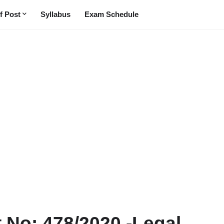
f Post
Syllabus
Exam Schedule
t No: 478/2020 -Legal