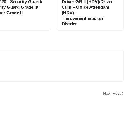
020 - Security Guard/
Driver GR II (HDV)/Driver
ity Guard Grade II/
Cum – Office Attendant
er Grade II
(HDV) -
Thiruvananthapuram
District
Next Post