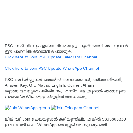
PSC യിൽ നിന്നും എല്ലാ വിവരങ്ങളും കൃത്യമായി ലഭിക്കുവാൻ
ഈ ചാനലിൽ ജോയിൻ ചെയ്യുക.
Click here to Join PSC Update Telegram Channel
Click here to Join PSC Update WhatsApp Channel
PSC അറിയിപ്പുകൾ, തൊഴിൽ അവസരങ്ങൾ, പരീക്ഷ തീയതി,
Answer Key, GK, Maths, English, Current Affairs
തുടങ്ങിയവയുടെ പരിശീലനം, എന്നിവ ലഭിക്കുവാൻ ഞങ്ങളുടെ
സൗജന്യ WhatsApp ഗ്രൂപ്പിൽ അംഗമാകൂ
ലിങ്ക് വഴി Join ചെയ്യുവാൻ കഴിയുന്നില്ല എങ്കിൽ 9895803330
ഈ നമ്പരിലേക്ക് WhatsApp മെസ്സേജ് അയച്ചാലും മതി.