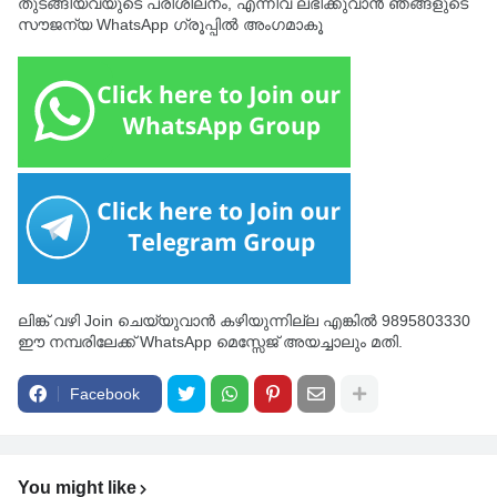
തുടങ്ങിയവയുടെ പരിശീലനം, എന്നിവ ലഭിക്കുവാൻ ഞങ്ങളുടെ
സൗജന്യ WhatsApp ഗ്രൂപ്പിൽ അംഗമാകൂ
ലിങ്ക് വഴി Join ചെയ്യുവാൻ കഴിയുന്നില്ല എങ്കിൽ 9895803330
ഈ നമ്പരിലേക്ക് WhatsApp മെസ്സേജ് അയച്ചാലും മതി.
Facebook
You might like