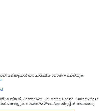
്യമായി ലഭിക്കുവാൻ ഈ ചാനലിൽ ജോയിൻ ചെയ്യുക.
l
el
തീയതി, Answer Key, GK, Maths, English, Current Affairs
ുവാൻ ഞങ്ങളുടെ സൗജന്യ WhatsApp ഗ്രൂപ്പിൽ അംഗമാകൂ