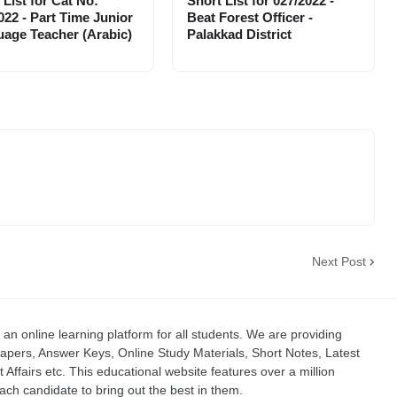
 List for Cat No:
Short List for 027/2022 -
022 - Part Time Junior
Beat Forest Officer -
age Teacher (Arabic)
Palakkad District
Next Post
an online learning platform for all students. We are providing
apers, Answer Keys, Online Study Materials, Short Notes, Latest
t Affairs etc. This educational website features over a million
ch candidate to bring out the best in them.