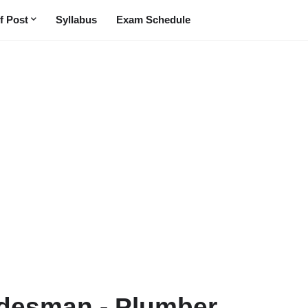
f Post
Syllabus
Exam Schedule
radesman - Plumber