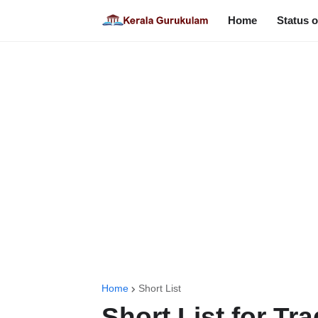
Home
Status o
Home
Short List
Short List for T