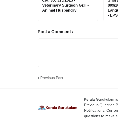
Cat No: 313/2023 -
Short
Veterinary Surgeon Gr.II -
809/2
Animal Husbandry
Langu
- LPS
Post a Comment
Previous Post
Kerala Gurukulam is 
Previous Question P
Notifications, Curren
questions to make ea