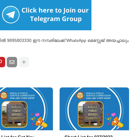
്കിൽ 9895803330 ഈ നമ്പരിലേക്ക് WhatsApp മെസ്സേജ് അയച്ചാലും