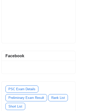
Facebook
PSC Exam Details
Preliminary Exam Result
Rank List
Short List