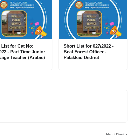
 List for Cat No:
Short List for 027/2022 -
022 - Part Time Junior
Beat Forest Officer -
age Teacher (Arabic)
Palakkad District
Next Post