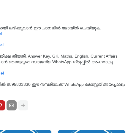
്യമായി ലഭിക്കുവാൻ ഈ ചാനലിൽ ജോയിൻ ചെയ്യുക.
l
el
തീയതി, Answer Key, GK, Maths, English, Current Affairs
ുവാൻ ഞങ്ങളുടെ സൗജന്യ WhatsApp ഗ്രൂപ്പിൽ അംഗമാകൂ
്കിൽ 9895803330 ഈ നമ്പരിലേക്ക് WhatsApp മെസ്സേജ് അയച്ചാലും