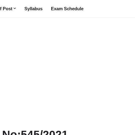
f Post
Syllabus
Exam Schedule
t No:545/2021