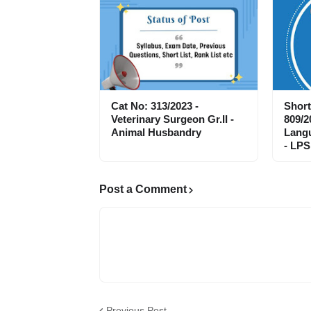
Cat No: 313/2023 -
Short
Veterinary Surgeon Gr.II -
809/2
Animal Husbandry
Langu
- LPS
Post a Comment
Previous Post