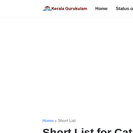
Home
Status o
Home
Short List
Short List for Ca