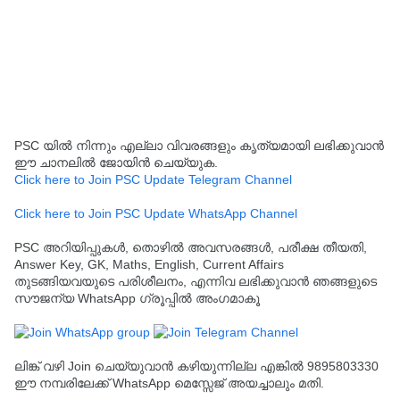
PSC യിൽ നിന്നും എല്ലാ വിവരങ്ങളും കൃത്യമായി ലഭിക്കുവാൻ
ഈ ചാനലിൽ ജോയിൻ ചെയ്യുക.
Click here to Join PSC Update Telegram Channel
Click here to Join PSC Update WhatsApp Channel
PSC അറിയിപ്പുകൾ, തൊഴിൽ അവസരങ്ങൾ, പരീക്ഷ തീയതി,
Answer Key, GK, Maths, English, Current Affairs
തുടങ്ങിയവയുടെ പരിശീലനം, എന്നിവ ലഭിക്കുവാൻ ഞങ്ങളുടെ
സൗജന്യ WhatsApp ഗ്രൂപ്പിൽ അംഗമാകൂ
ലിങ്ക് വഴി Join ചെയ്യുവാൻ കഴിയുന്നില്ല എങ്കിൽ 9895803330
ഈ നമ്പരിലേക്ക് WhatsApp മെസ്സേജ് അയച്ചാലും മതി.