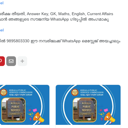
el
തീയതി, Answer Key, GK, Maths, English, Current Affairs
ുവാൻ ഞങ്ങളുടെ സൗജന്യ WhatsApp ഗ്രൂപ്പിൽ അംഗമാകൂ
്കിൽ 9895803330 ഈ നമ്പരിലേക്ക് WhatsApp മെസ്സേജ് അയച്ചാലും