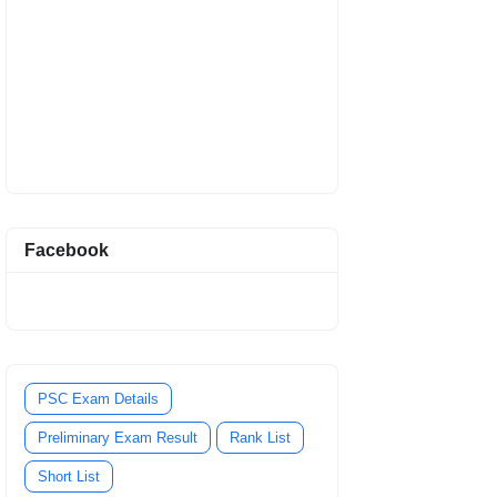
Facebook
PSC Exam Details
Preliminary Exam Result
Rank List
Short List