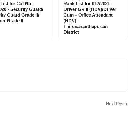
List for Cat No:
Rank List for 017/2021 -
020 - Security Guard/
Driver GR II (HDV)/Driver
ity Guard Grade II/
Cum – Office Attendant
er Grade II
(HDV) -
Thiruvananthapuram
District
Next Post