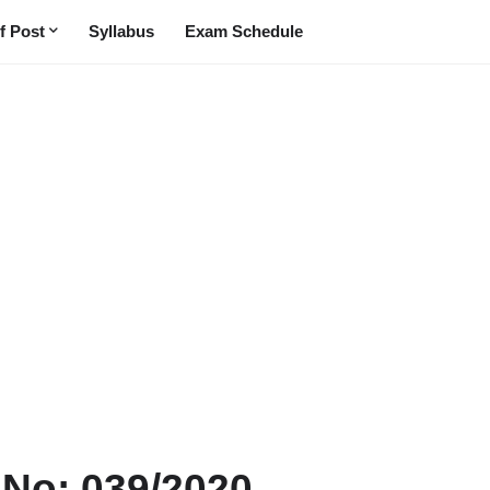
f Post
Syllabus
Exam Schedule
 No: 039/2020