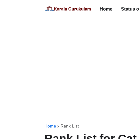
Home
Status o
Home
Rank List
Rank List for Cat