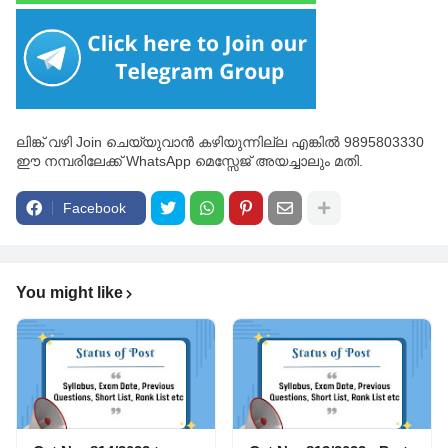
ലിങ്ക് വഴി Join ചെയ്യുവാൻ കഴിയുന്നില്ല എങ്കിൽ 9895803330
ഈ നമ്പരിലേക്ക് WhatsApp മെസ്സേജ് അയച്ചാലും മതി.
Facebook
You might like