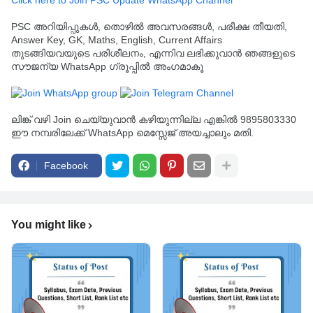
Click here to Join PSC Update WhatsApp Channel
PSC അറിയിപ്പുകൾ, തൊഴിൽ അവസരങ്ങൾ, പരീക്ഷ തീയതി,
Answer Key, GK, Maths, English, Current Affairs
തുടങ്ങിയവയുടെ പരിശീലനം, എന്നിവ ലഭിക്കുവാൻ ഞങ്ങളുടെ
സൗജന്യ WhatsApp ഗ്രൂപ്പിൽ അംഗമാകൂ
ലിങ്ക് വഴി Join ചെയ്യുവാൻ കഴിയുന്നില്ല എങ്കിൽ 9895803330
ഈ നമ്പരിലേക്ക് WhatsApp മെസ്സേജ് അയച്ചാലും മതി.
Facebook
You might like