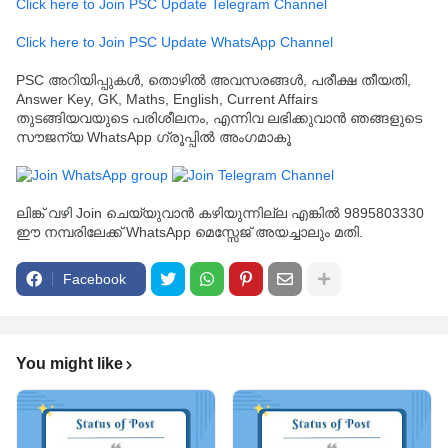
Click here to Join PSC Update Telegram Channel
Click here to Join PSC Update WhatsApp Channel
PSC അറിയിപ്പുകൾ, തൊഴിൽ അവസരങ്ങൾ, പരീക്ഷ തീയതി,
Answer Key, GK, Maths, English, Current Affairs
തുടങ്ങിയവയുടെ പരിശീലനം, എന്നിവ ലഭിക്കുവാൻ ഞങ്ങളുടെ
സൗജന്യ WhatsApp ഗ്രൂപ്പിൽ അംഗമാകൂ
ലിങ്ക് വഴി Join ചെയ്യുവാൻ കഴിയുന്നില്ല എങ്കിൽ 9895803330
ഈ നമ്പരിലേക്ക് WhatsApp മെസ്സേജ് അയച്ചാലും മതി.
Facebook
You might like