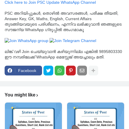
Click here to Join PSC Update WhatsApp Channel
PSC അറിയിപ്പുകൾ, തൊഴിൽ അവസരങ്ങൾ, പരീക്ഷ തീയതി,
Answer Key, GK, Maths, English, Current Affairs
തുടങ്ങിയവയുടെ പരിശീലനം, എന്നിവ ലഭിക്കുവാൻ ഞങ്ങളുടെ
സൗജന്യ WhatsApp ഗ്രൂപ്പിൽ അംഗമാകൂ
ലിങ്ക് വഴി Join ചെയ്യുവാൻ കഴിയുന്നില്ല എങ്കിൽ 9895803330
ഈ നമ്പരിലേക്ക് WhatsApp മെസ്സേജ് അയച്ചാലും മതി.
Facebook
You might like