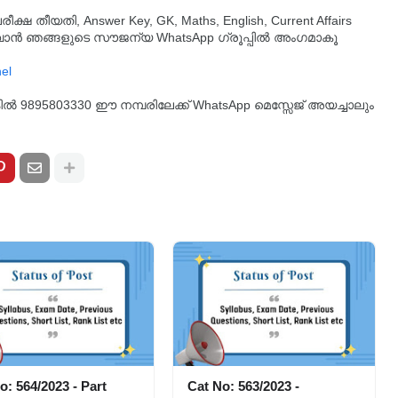
തീയതി, Answer Key, GK, Maths, English, Current Affairs
ുവാൻ ഞങ്ങളുടെ സൗജന്യ WhatsApp ഗ്രൂപ്പിൽ അംഗമാകൂ
്കിൽ 9895803330 ഈ നമ്പരിലേക്ക് WhatsApp മെസ്സേജ് അയച്ചാലും
o: 564/2023 - Part
Cat No: 563/2023 -