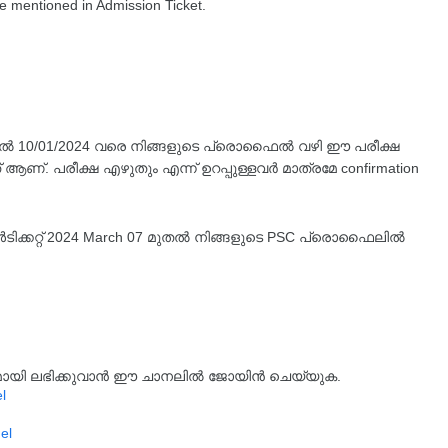
e mentioned in Admission Ticket.
മുതൽ 10/01/2024 വരെ നിങ്ങളുടെ പ്രൊഫൈൽ വഴി ഈ പരീക്ഷ
ആണ്. പരീക്ഷ എഴുതും എന്ന് ഉറപ്പുള്ളവർ മാത്രമേ confirmation
ടിക്കറ്റ് 2024 March 07 മുതൽ നിങ്ങളുടെ PSC പ്രൊഫൈലിൽ
്യമായി ലഭിക്കുവാൻ ഈ ചാനലിൽ ജോയിൻ ചെയ്യുക.
l
el