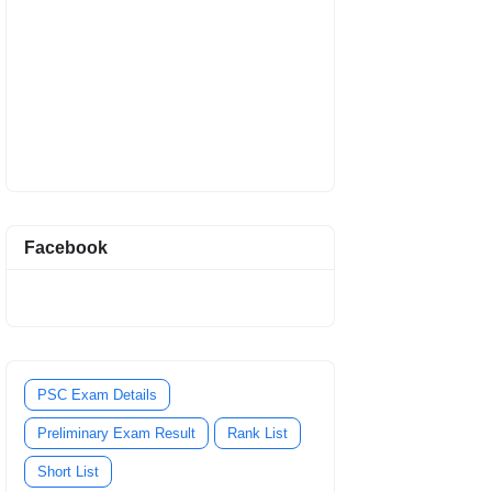
Facebook
PSC Exam Details
Preliminary Exam Result
Rank List
Short List