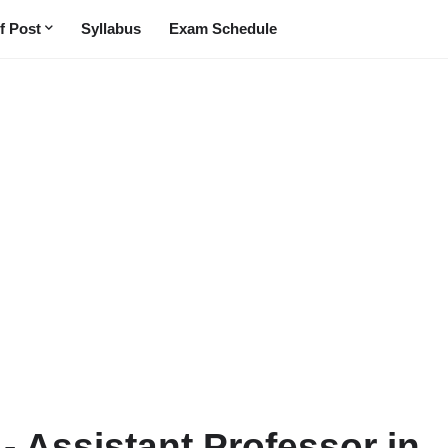
f Post
Syllabus
Exam Schedule
- Assistant Professor in