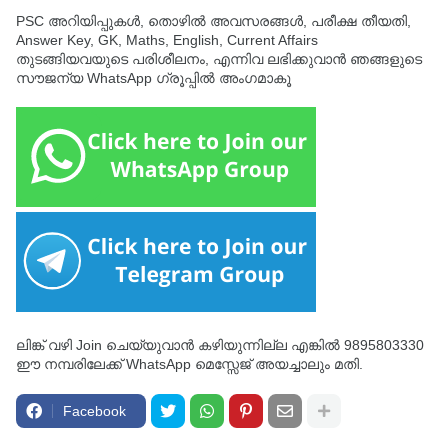
PSC അറിയിപ്പുകൾ, തൊഴിൽ അവസരങ്ങൾ, പരീക്ഷ തീയതി,
Answer Key, GK, Maths, English, Current Affairs
തുടങ്ങിയവയുടെ പരിശീലനം, എന്നിവ ലഭിക്കുവാൻ ഞങ്ങളുടെ
സൗജന്യ WhatsApp ഗ്രൂപ്പിൽ അംഗമാകൂ
ലിങ്ക് വഴി Join ചെയ്യുവാൻ കഴിയുന്നില്ല എങ്കിൽ 9895803330
ഈ നമ്പരിലേക്ക് WhatsApp മെസ്സേജ് അയച്ചാലും മതി.
Facebook