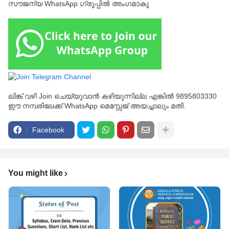
സൗജന്യ WhatsApp ഗ്രൂപ്പിൽ അംഗമാകൂ
ലിങ്ക് വഴി Join ചെയ്യുവാൻ കഴിയുന്നില്ല എങ്കിൽ 9895803330
ഈ നമ്പരിലേക്ക് WhatsApp മെസ്സേജ് അയച്ചാലും മതി.
Facebook
You might like