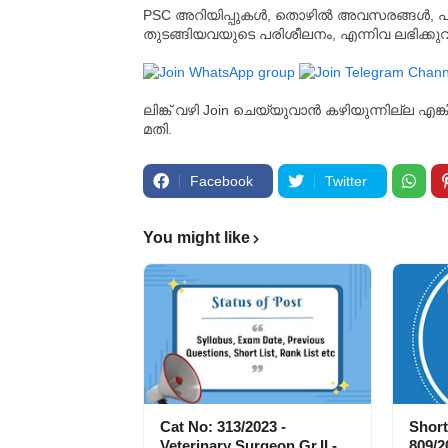
PSC അറിയിപ്പുകൾ, തൊഴിൽ അവസരങ്ങൾ, പരീക്ഷ 
തുടങ്ങിയവയുടെ പരിശീലനം, എന്നിവ ലഭിക്ക
ലിങ്ക് വഴി Join ചെയ്യുവാൻ കഴിയുന്നില്ല എങ
മതി.
Facebook
Twitter
You might like
Cat No: 313/2023 -
Short
Veterinary Surgeon Gr.II -
809/2