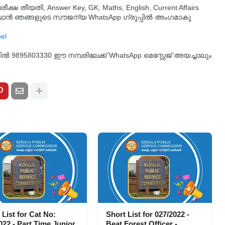
തീയതി, Answer Key, GK, Maths, English, Current Affairs
ുവാൻ ഞങ്ങളുടെ സൗജന്യ WhatsApp ഗ്രൂപ്പിൽ അംഗമാകൂ
്കിൽ 9895803330 ഈ നമ്പരിലേക്ക് WhatsApp മെസ്സേജ് അയച്ചാലും
 List for Cat No:
Short List for 027/2022 -
022 - Part Time Junior
Beat Forest Officer -