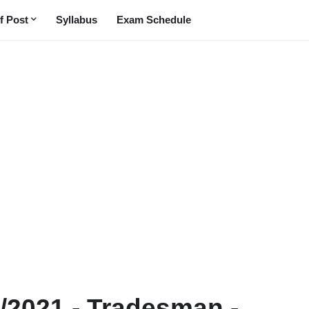
f Post
Syllabus
Exam Schedule
0/2021 - Tradesman -