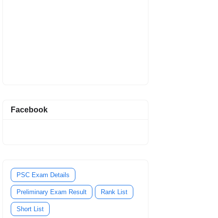
Facebook
PSC Exam Details
Preliminary Exam Result
Rank List
Short List