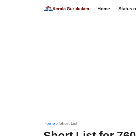
Home
Status o
Home
Short List
Short List for 76