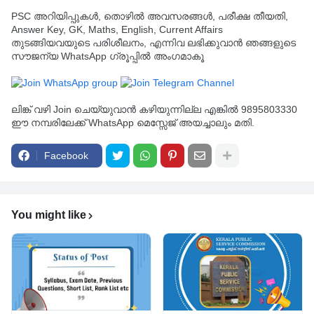
PSC അറിയിപ്പുകൾ, തൊഴിൽ അവസരങ്ങൾ, പരീക്ഷ തീയതി,
Answer Key, GK, Maths, English, Current Affairs
തുടങ്ങിയവയുടെ പരിശീലനം, എന്നിവ ലഭിക്കുവാൻ ഞങ്ങളുടെ
സൗജന്യ WhatsApp ഗ്രൂപ്പിൽ അംഗമാകൂ
ലിങ്ക് വഴി Join ചെയ്യുവാൻ കഴിയുന്നില്ല എങ്കിൽ 9895803330
ഈ നമ്പരിലേക്ക് WhatsApp മെസ്സേജ് അയച്ചാലും മതി.
Facebook
You might like