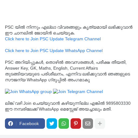
PSC യിൽ നിന്നും എല്ലാ വിവരങ്ങളും കൃത്യമായി ലഭിക്കുവാൻ
ഈ ചാനലിൽ ജോയിൻ ചെയ്യുക.
Click here to Join PSC Update Telegram Channel
Click here to Join PSC Update WhatsApp Channel
PSC അറിയിപ്പുകൾ, തൊഴിൽ അവസരങ്ങൾ, പരീക്ഷ തീയതി,
Answer Key, GK, Maths, English, Current Affairs
തുടങ്ങിയവയുടെ പരിശീലനം, എന്നിവ ലഭിക്കുവാൻ ഞങ്ങളുടെ
സൗജന്യ WhatsApp ഗ്രൂപ്പിൽ അംഗമാകൂ
ലിങ്ക് വഴി Join ചെയ്യുവാൻ കഴിയുന്നില്ല എങ്കിൽ 9895803330
ഈ നമ്പരിലേക്ക് WhatsApp മെസ്സേജ് അയച്ചാലും മതി.
Facebook