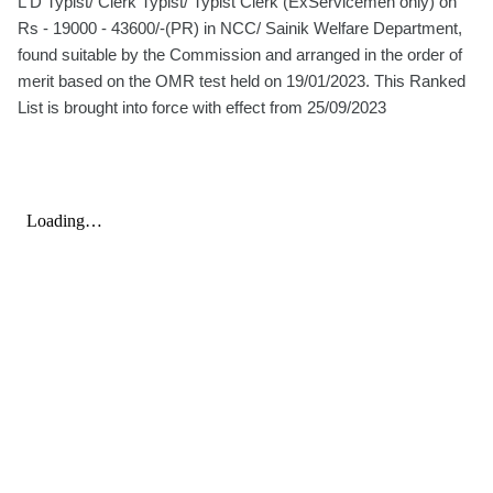
L D Typist/ Clerk Typist/ Typist Clerk (ExServicemen only) on
Rs - 19000 - 43600/-(PR) in NCC/ Sainik Welfare Department,
found suitable by the Commission and arranged in the order of
merit based on the OMR test held on 19/01/2023. This Ranked
List is brought into force with effect from 25/09/2023