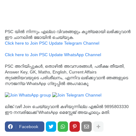
PSC യിൽ നിന്നും എല്ലാ വിവരങ്ങളും കൃത്യമായി ലഭിക്കുവാൻ
ഈ ചാനലിൽ ജോയിൻ ചെയ്യുക.
Click here to Join PSC Update Telegram Channel
Click here to Join PSC Update WhatsApp Channel
PSC അറിയിപ്പുകൾ, തൊഴിൽ അവസരങ്ങൾ, പരീക്ഷ തീയതി,
Answer Key, GK, Maths, English, Current Affairs
തുടങ്ങിയവയുടെ പരിശീലനം, എന്നിവ ലഭിക്കുവാൻ ഞങ്ങളുടെ
സൗജന്യ WhatsApp ഗ്രൂപ്പിൽ അംഗമാകൂ
ലിങ്ക് വഴി Join ചെയ്യുവാൻ കഴിയുന്നില്ല എങ്കിൽ 9895803330
ഈ നമ്പരിലേക്ക് WhatsApp മെസ്സേജ് അയച്ചാലും മതി.
Facebook