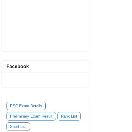
Facebook
PSC Exam Details
Preliminary Exam Result
Rank List
Short List