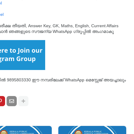
l
el
തീയതി, Answer Key, GK, Maths, English, Current Affairs
ുവാൻ ഞങ്ങളുടെ സൗജന്യ WhatsApp ഗ്രൂപ്പിൽ അംഗമാകൂ
്കിൽ 9895803330 ഈ നമ്പരിലേക്ക് WhatsApp മെസ്സേജ് അയച്ചാലും