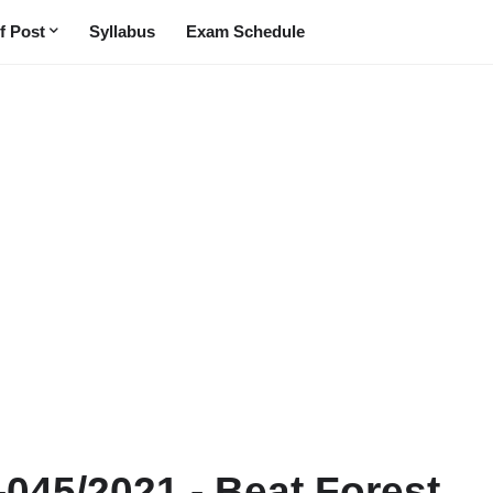
f Post
Syllabus
Exam Schedule
-045/2021 - Beat Forest