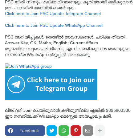
PSC യിൽ നിന്നും എല്ലാ വിവരങ്ങളും കൃത്യമായി ലഭിക്കുവാൻ
ഈ ചാനലിൽ ജോയിൻ ചെയ്യുക.
Click here to Join PSC Update Telegram Channel
Click here to Join PSC Update WhatsApp Channel
PSC അറിയിപ്പുകൾ, തൊഴിൽ അവസരങ്ങൾ, പരീക്ഷ തീയതി,
Answer Key, GK, Maths, English, Current Affairs
തുടങ്ങിയവയുടെ പരിശീലനം, എന്നിവ ലഭിക്കുവാൻ ഞങ്ങളുടെ
സൗജന്യ WhatsApp ഗ്രൂപ്പിൽ അംഗമാകൂ
ലിങ്ക് വഴി Join ചെയ്യുവാൻ കഴിയുന്നില്ല എങ്കിൽ 9895803330
ഈ നമ്പരിലേക്ക് WhatsApp മെസ്സേജ് അയച്ചാലും മതി.
Facebook