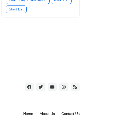
Preliminary Exam Result
Rank List
Short List
Home
About Us
Contact Us