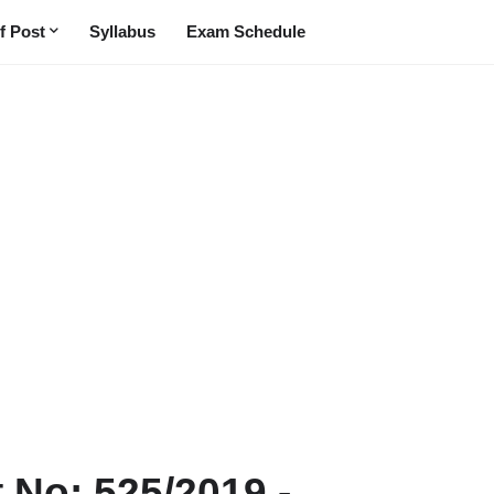
f Post
Syllabus
Exam Schedule
 No: 525/2019 -