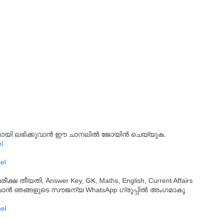
്യമായി ലഭിക്കുവാൻ ഈ ചാനലിൽ ജോയിൻ ചെയ്യുക.
l
el
തീയതി, Answer Key, GK, Maths, English, Current Affairs
ുവാൻ ഞങ്ങളുടെ സൗജന്യ WhatsApp ഗ്രൂപ്പിൽ അംഗമാകൂ