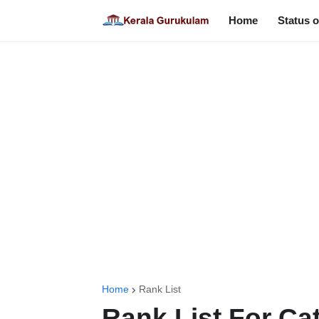
Home
Status o
Home
Rank List
Rank List For Cat