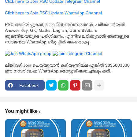
Click here to Join PSC Update Telegram Channel
Click here to Join PSC Update WhatsApp Channel
PSC അറിയിപ്പുകൾ, തൊഴിൽ അവസരങ്ങൾ, പരീക്ഷ തീയതി,
Answer Key, GK, Maths, English, Current Affairs
തുടങ്ങിയവയുടെ പരിശീലനം, എന്നിവ ലഭിക്കുവാൻ ഞങ്ങളുടെ
സൗജന്യ WhatsApp ഗ്രൂപ്പിൽ അംഗമാകൂ
ലിങ്ക് വഴി Join ചെയ്യുവാൻ കഴിയുന്നില്ല എങ്കിൽ 9895803330
ഈ നമ്പരിലേക്ക് WhatsApp മെസ്സേജ് അയച്ചാലും മതി.
Facebook
You might like