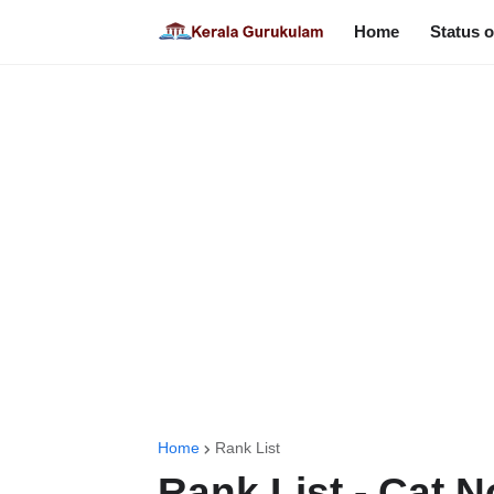
Home
Status o
Home
Rank List
Rank List - Cat N