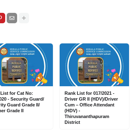
List for Cat No:
Rank List for 017/2021 -
020 - Security Guard/
Driver GR II (HDV)/Driver
ity Guard Grade II/
Cum – Office Attendant
er Grade II
(HDV) -
Thiruvananthapuram
District