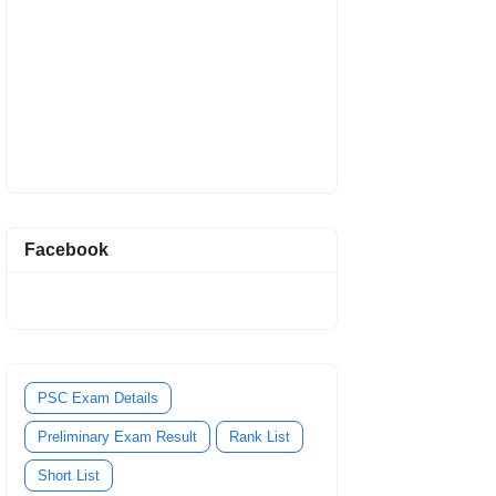
Facebook
PSC Exam Details
Preliminary Exam Result
Rank List
Short List