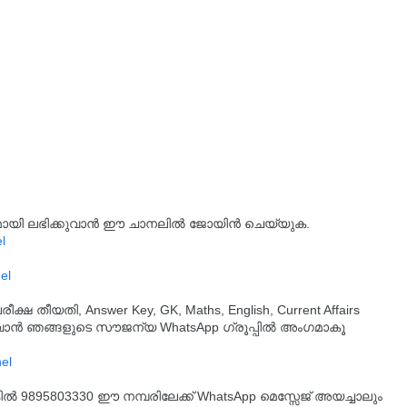
്യമായി ലഭിക്കുവാൻ ഈ ചാനലിൽ ജോയിൻ ചെയ്യുക.
l
el
തീയതി, Answer Key, GK, Maths, English, Current Affairs
ുവാൻ ഞങ്ങളുടെ സൗജന്യ WhatsApp ഗ്രൂപ്പിൽ അംഗമാകൂ
്കിൽ 9895803330 ഈ നമ്പരിലേക്ക് WhatsApp മെസ്സേജ് അയച്ചാലും