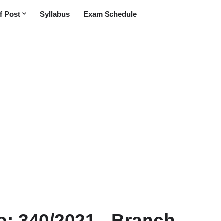
f Post
Syllabus
Exam Schedule
o: 340/2021 - Branch